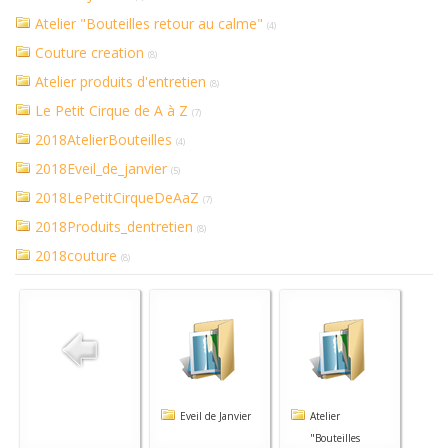
Atelier "Bouteilles retour au calme"
(4)
Couture creation
(8)
Atelier produits d'entretien
(8)
Le Petit Cirque de A à Z
(7)
2018AtelierBouteilles
(4)
2018Eveil_de_janvier
(5)
2018LePetitCirqueDeAaZ
(7)
2018Produits_dentretien
(8)
2018couture
(8)
Eveil de Janvier
Atelier
"Bouteilles