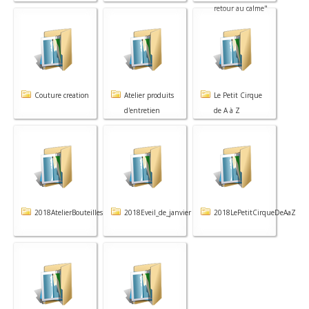
retour au calme"
Couture creation
Atelier produits
Le Petit Cirque
d'entretien
de A à Z
2018AtelierBouteilles
2018Eveil_de_janvier
2018LePetitCirqueDeAaZ